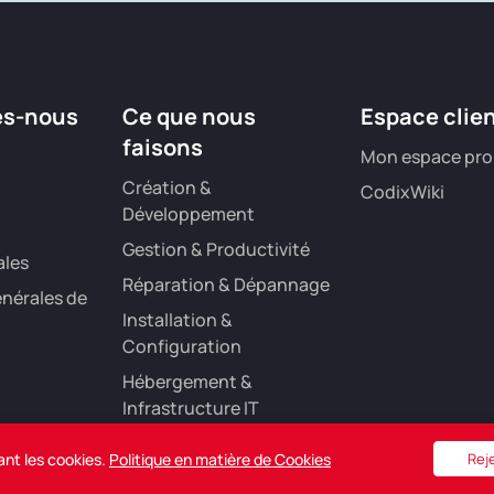
es-nous
Ce que nous
Espace clie
faisons
Mon espace pro
Création &
CodixWiki
Développement
Gestion & Productivité
ales
Réparation & Dépannage
nérales de
Installation &
Configuration
Hébergement &
Infrastructure IT
Référencement &
ant les cookies.
Politique en matière de Cookies
Rej
Marketing Digital