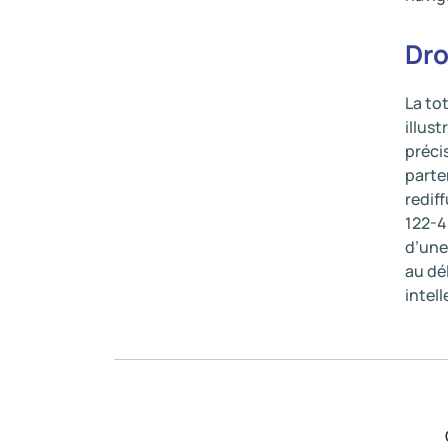
Dro
La to
illus
préci
parte
redif
122-4
d’une
au dé
intell