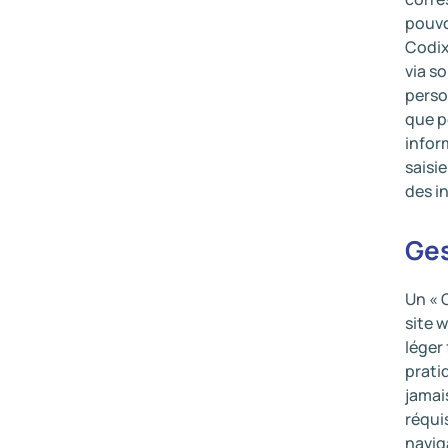
pouvo
Codix
via s
perso
que p
infor
saisie
des i
Ges
Un « 
site 
léger
prati
jamai
réqui
navig