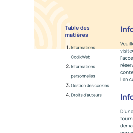
Inf
Table des
matières
Veuil
Informations
visit
CodixWeb
l’acc
réser
Informations
conte
personnelles
lien 
Gestion des cookies
Inf
Droits d'auteurs
D’une
fourn
deman
corre