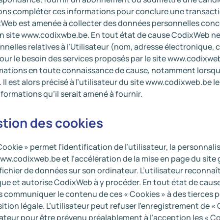
ns compléter ces informations pour conclure une transaction
Web est amenée à collecter des données personnelles concern
on site www.codixwbe.be. En tout état de cause CodixWeb ne
nnelles relatives à l’Utilisateur (nom, adresse électroniqu
our le besoin des services proposés par le site www.codixweb.
mations en toute connaissance de cause, notamment lorsqu’i
. Il est alors précisé à l’utilisateur du site www.codixweb.be 
nformations qu’il serait amené à fournir.
tion des cookies
Cookie » permet l’identification de l’utilisateur, la personnal
www.codixweb.be et l’accélération de la mise en page du site 
 fichier de données sur son ordinateur. L’utilisateur reconnaî
que et autorise CodixWeb à y procéder. En tout état de cau
s communiquer le contenu de ces « Cookies » à des tierces p
sition légale. L’utilisateur peut refuser l’enregistrement de 
ateur pour être prévenu préalablement à l’acception les « Co