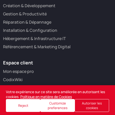
Création & Développement
Gestion & Productivité
Réparation & Dépannage
Installation & Configuration
Hébergement & Infrastructure IT
Référencement & Marketing Digital
Espace client
Mon espace pro
CodixWiki
Votre expérience sur ce site sera améliorée en autorisant les
cookies.
Politique en matière de Cookies
Customize
Autoriser les
Reject
preferences
cookies
Mentions Légales
Conditions Générales de Vente