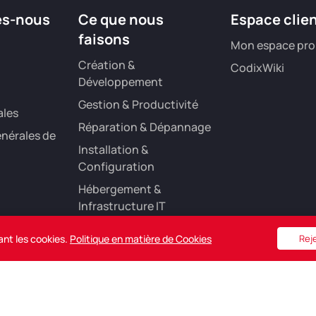
es-nous
Ce que nous
Espace clie
faisons
Mon espace pro
Création &
CodixWiki
Développement
Gestion & Productivité
ales
Réparation & Dépannage
nérales de
Installation &
Configuration
Hébergement &
Infrastructure IT
Référencement &
ant les cookies.
Politique en matière de Cookies
Rej
Marketing Digital