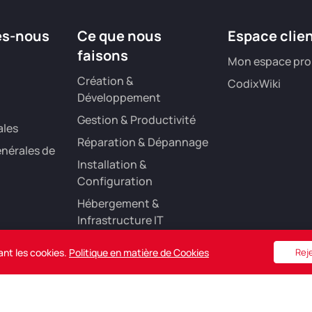
es-nous
Ce que nous
Espace clie
faisons
Mon espace pro
Création &
CodixWiki
Développement
Gestion & Productivité
ales
Réparation & Dépannage
nérales de
Installation &
Configuration
Hébergement &
Infrastructure IT
Référencement &
ant les cookies.
Politique en matière de Cookies
Rej
Marketing Digital