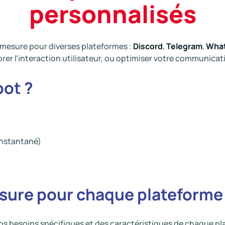
personnalisés
 mesure pour diverses plateformes :
Discord
,
Telegram
,
Wha
rer l'interaction utilisateur, ou optimiser votre communicat
bot ?
instantané)
esure pour chaque plateforme
os besoins spécifiques et des caractéristiques de chaque pl