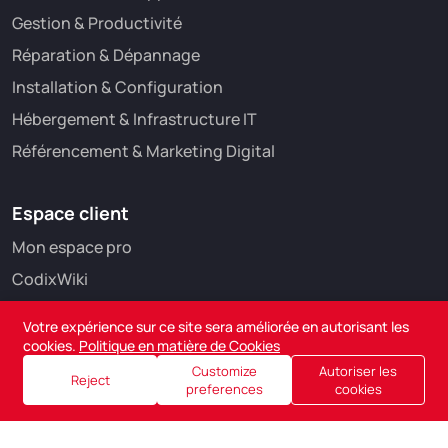
Gestion & Productivité
Réparation & Dépannage
Installation & Configuration
Hébergement & Infrastructure IT
Référencement & Marketing Digital
Espace client
Mon espace pro
CodixWiki
Votre expérience sur ce site sera améliorée en autorisant les
cookies.
Politique en matière de Cookies
Customize
Autoriser les
Reject
preferences
cookies
Mentions Légales
Conditions Générales de Vente
Copyright © 2025 CodixWeb.be // TVA: BE0676.699.318 //