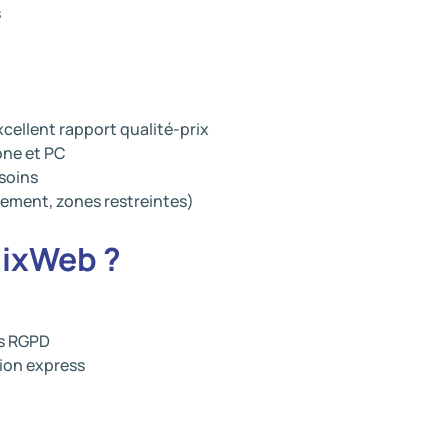
s
cellent rapport qualité-prix
one et PC
esoins
vement, zones restreintes)
dixWeb ?
es RGPD
ion express