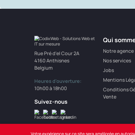
Qui somm
Notre agence
Rue Pré d'el Cour 2A
4160 Anthisnes
Nos services
Belgium
Jobs
Mentions Lég
Heures d'ouverture:
10h00 à 18h00
Conditions Gé
Vente
Suivez-nous
Votre expérience sur ce site sera améliorée en autoris