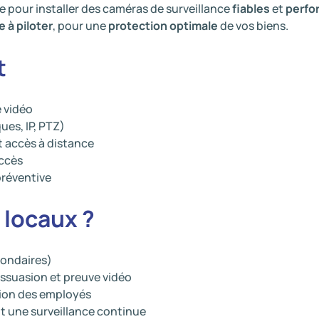
 pour installer des caméras de surveillance
fiables
et
perfo
e à piloter
, pour une
protection optimale
de vos biens.
t
e vidéo
ues, IP, PTZ)
t accès à distance
accès
préventive
 locaux ?
condaires)
ssuasion et preuve vidéo
tion des employés
nt une surveillance continue