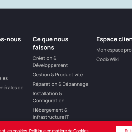
es-nous
Ce que nous
Espace clie
faisons
Mon espace pro
Création &
CodixWiki
Développement
Gestion & Productivité
ales
Réparation & Dépannage
nérales de
Installation &
Configuration
Hébergement &
Infrastructure IT
Référencement &
ant les cookies.
Politique en matière de Cookies
Rej