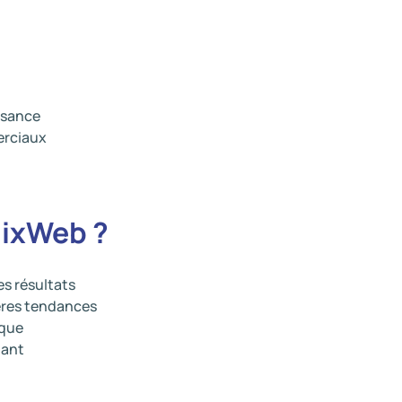
ssance
erciaux
dixWeb ?
es résultats
ières tendances
rque
tant