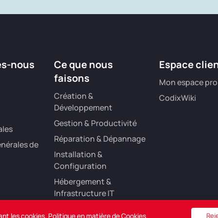
es-nous
Ce que nous
Espace clie
faisons
Mon espace pro
Création &
CodixWiki
Développement
Gestion & Productivité
ales
Réparation & Dépannage
nérales de
Installation &
Configuration
Hébergement &
Infrastructure IT
Référencement &
ant les cookies.
Politique en matière de Cookies
Rej