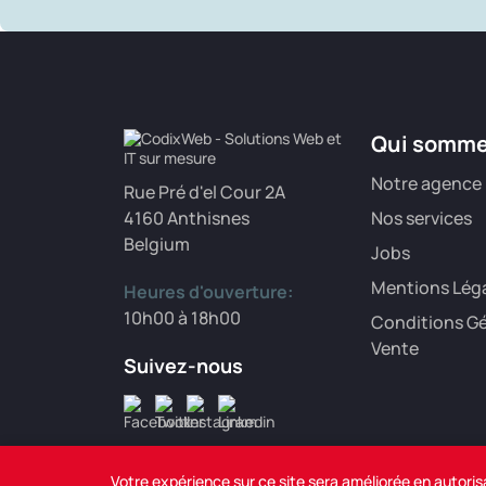
Qui somm
Notre agence
Rue Pré d'el Cour 2A
4160 Anthisnes
Nos services
Belgium
Jobs
Mentions Lég
Heures d'ouverture:
10h00 à 18h00
Conditions Gé
Vente
Suivez-nous
Votre expérience sur ce site sera améliorée en autoris