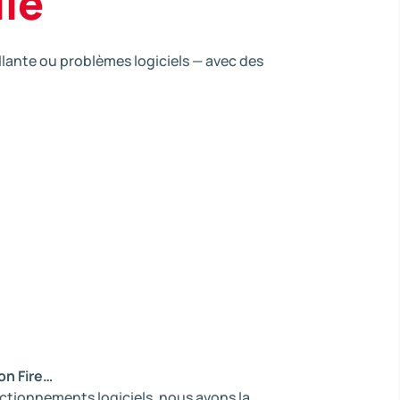
ile
lante ou problèmes logiciels — avec des
on Fire…
onctionnements logiciels, nous avons la