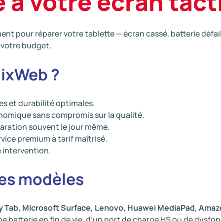
e à votre écran tact
 pour réparer votre tablette — écran cassé, batterie défail
 votre budget.
dixWeb ?
s et durabilité optimales.
nomique sans compromis sur la qualité.
paration souvent le jour même.
rvice premium à tarif maîtrisé.
 intervention.
les modèles
axy Tab, Microsoft Surface, Lenovo, Huawei MediaPad, Amaz
’une batterie en fin de vie, d’un port de charge HS ou de dysf