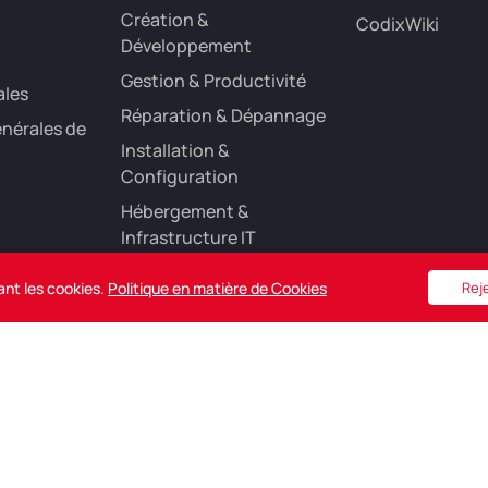
Création &
CodixWiki
Développement
Gestion & Productivité
ales
Réparation & Dépannage
nérales de
Installation &
Configuration
Hébergement &
Infrastructure IT
Référencement &
ant les cookies.
Politique en matière de Cookies
Rej
Marketing Digital
e
Copyright © 2025 CodixWeb.