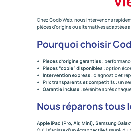
vi
Chez CodixWeb, nous intervenons rapidement
pièces d’origine ou alternatives adaptées à
Pourquoi choisir Co
Pièces d’origine garanties
: performance
Pièces “copie” disponibles
: option éco
Intervention express
: diagnostic et ré
Prix transparents et compétitifs
: un se
Garantie incluse
: sérénité après chaque
Nous réparons tous 
Apple iPad (Pro, Air, Mini), Samsung Gal
Qu’il s’agisse d’un écran tactile fissuré, d