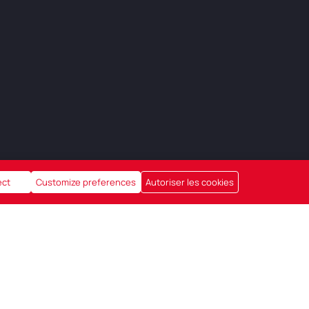
ect
Customize preferences
Autoriser les cookies
be // TVA: BE0676.699.318 // TEL: +32 478 50
54 66